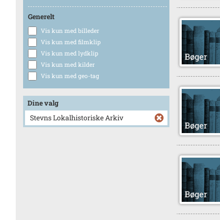
Generelt
Vis kun med billeder
Vis kun med filmklip
Vis kun med lydklip
Vis kun med kilder
Vis kun med geo-tag
Dine valg
Stevns Lokalhistoriske Arkiv