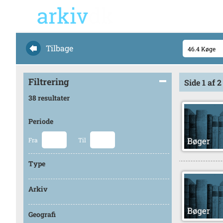
Tilbage
Filtrering
Side 1 af 2
38 resultater
Periode
Fra
Til
Type
Arkiv
Geografi