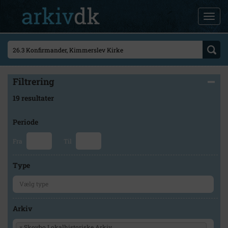
Filtrering
19 resultater
Periode
Fra
Til
Type
Arkiv
×
Skovbo Lokalhistoriske Arkiv