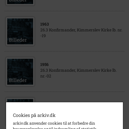
1963
26.3 Konfirmander, Kimmerslev Kirke lb. nr.
-19
1956
26.3 Konfirmander, Kimmerslev Kirke lb.
nr.-02
1958
26.3 Konfirmander, Kimmerslev Kirke lb. nr.
Cookies på arkiv.dk
-03
arkiv.dk anvender cookies til at forbedre din
brugeroplevelse og til indsamling af statistik.