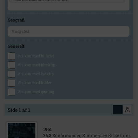
Geografi
Generelt
Vis kun med billeder
Vis kun med filmklip
Vis kun med lydklip
Vis kun med kilder
Vis kun med geo-tag
Side 1 af 1
1961
26.3 Konfirmander, Kimmerslev Kirke lb. nr.