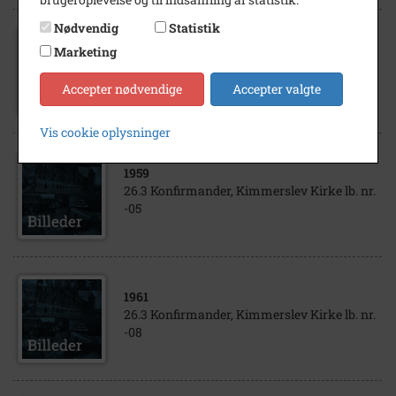
Nødvendig
Statistik
1955
Marketing
26.3 Konfirmander, Kimmerslev Kirke lb. nr.
-04
Accepter nødvendige
Accepter valgte
Vis cookie oplysninger
1959
26.3 Konfirmander, Kimmerslev Kirke lb. nr.
-05
1961
26.3 Konfirmander, Kimmerslev Kirke lb. nr.
-08