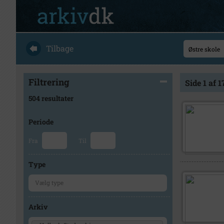
Tilbage
Filtrering
Side 1 af 1
504 resultater
Periode
Fra
Til
Type
Arkiv