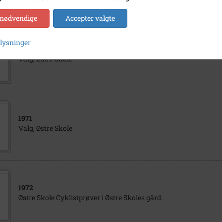
 nødvendige
Accepter valgte
plysninger
1971
Valg, Østre Skole
1971
Valg, Østre Skole
1972
Østre Skole Cyklistprøver i Østre Skoles gård.