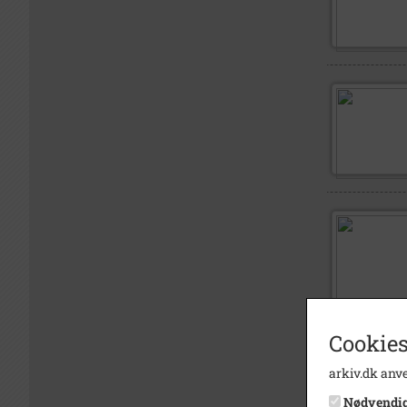
Cookies
arkiv.dk anve
Nødvendi