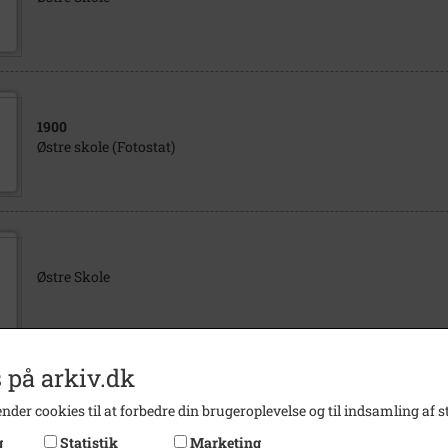
1900
Østre skole (Fotostat)
Østre Skole
 på arkiv.dk
1971
nder cookies til at forbedre din brugeroplevelse og til indsamling af st
Østre Skolegade og Labæk Pavilloner skal løse lidt af Østre Sko
g
Statistik
Marketing