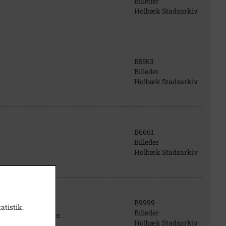
Billeder
Holbæk Stadsarkiv
B5563
Billeder
Holbæk Stadsarkiv
B6661
Billeder
Holbæk Stadsarkiv
B9999
atistik.
Billeder
les pladsproblemer.
Holbæk Stadsarkiv