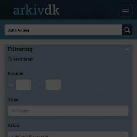
Filtrering
72 resultater
Periode
Fra
Til
Type
Arkiv
×
Holbæk Stadsarkiv