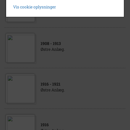
1902
- 1907
Vis cookie oplysninger
Østre Anlæg.
1908
- 1913
Østre Anlæg.
1916
- 1921
Østre Anlæg.
1916