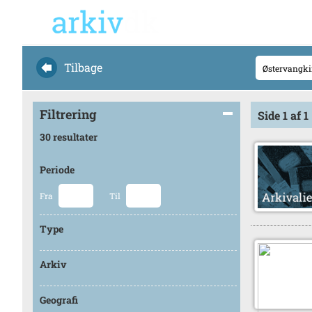
Tilbage
Filtrering
Side 1 af 1
30 resultater
Periode
Fra
Til
Type
Arkiv
Geografi