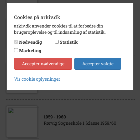
Cookies på arkiv.dk
arkiv.dk anvender cookies til at forbedre din
1910
- 1920
brugeroplevelse og til indsamling af statistik.
Østergade/ Rørvig.
Nødvendig
Statistik
Marketing
Accepter nødvendige
Accepter valgte
1964
Vis cookie oplysninger
Rørvig Sogneskole 5. klasse - juni 1964
1959
- 1960
Rørvig Sogneskole 1. klasse 1959/60