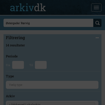
Filtrering
14 resultater
Periode
Fra
Til
Type
Arkiv
×
Odsherred Lokalarkiv