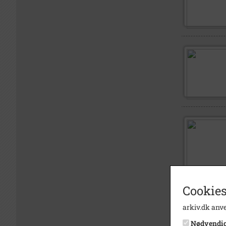
Cookies
arkiv.dk anve
Nødvendi