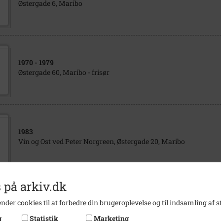
Østergade 6, Maribo
1970
- 1979
Østergade 60, Maribo - frisør
1983
Vin og Ost ved Peter Norgreen, Østergade 20, Maribo
 på arkiv.dk
1920
nder cookies til at forbedre din brugeroplevelse og til indsamling af st
DIXI Automobil, Østergade 36, Maribo
g
Statistik
Marketing