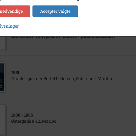
 nødvendige
Accepter valgte
plysninger
1994
Ledam Sko, Østergade 36, Maribo - generationsskifte
1951
Handelsgartner Bertel Pedersen, Østergade, Maribo
1980
- 1985
Østergade 8-12, Maribo