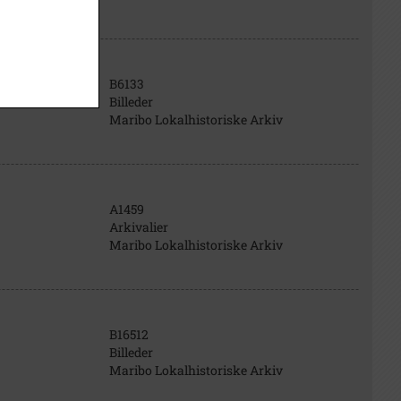
B6133
Billeder
Maribo Lokalhistoriske Arkiv
A1459
Arkivalier
Maribo Lokalhistoriske Arkiv
B16512
Billeder
Maribo Lokalhistoriske Arkiv