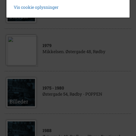
1994
Vis cookie oplysninger
Østergade i Rødby - ny juleudsmykning
1979
Mikkelsen. Østergade 48, Rødby
1975
- 1980
Østergade 54, Rødby - POPPEN
1988