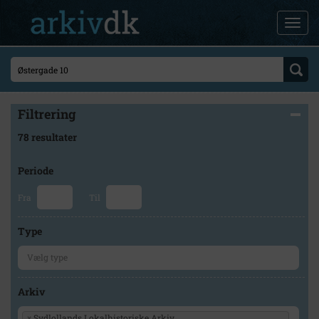
Filtrering
78 resultater
Periode
Fra
Til
Type
Arkiv
×
Sydlollands Lokalhistoriske Arkiv