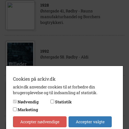
1928
Østergade 41, Rødby - Rauns
manufakturhandel og Borchers
bogtrykkeri.
1992
Østergade 58. Rødby - Aldi
Cookies på arkiv.dk
arkiv.dk anvender cookies til at forbedre din
1986
brugeroplevelse og til indsamling af statistik.
Østergade 20A. Rødby
Nødvendig
Statistik
Marketing
Accepter nødvendige
Accepter valgte