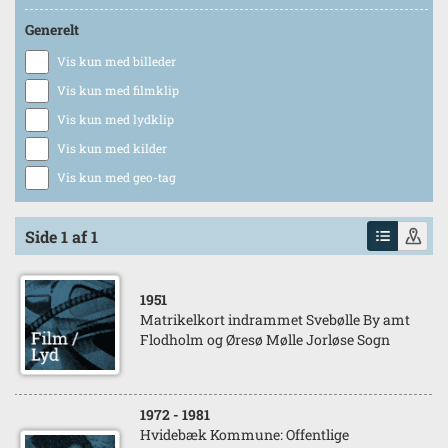
Generelt
Vis kun med billeder
Vis kun med filmklip
Vis kun med lydklip
Vis kun med kilder
Vis kun med geo-tag
Side 1 af 1
1951
Matrikelkort indrammet Svebølle By amt
Flodholm og Øresø Mølle Jorløse Sogn
1972
- 1981
Hvidebæk Kommune: Offentlige