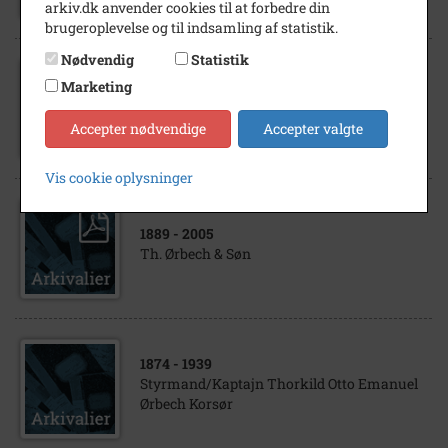
arkiv.dk anvender cookies til at forbedre din
brugeroplevelse og til indsamling af statistik.
Nødvendig
Statistik
1896
- 1962
Marketing
Trælastforvalter Hans Peter Ørbech
Jacobsen, Korsør
Accepter nødvendige
Accepter valgte
Vis cookie oplysninger
1889
- 2005
Th. Ørbech & Søn
1874
- 1939
Styrmand/Kaptajn Thorkild Otto Emanuel
Ørbech Korsør