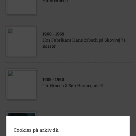
Hans Ørbech
1960
- 1969
Hos Fabrikant Hans Ørbech på Skovvej 71,
Korsør
1905
- 1960
Th. Ørbech & Søn Havnegade 5
1900
- 1960
Fabrikant og grosserer Hans Peter Ørbech,
Cookies på arkiv.dk
Korsør