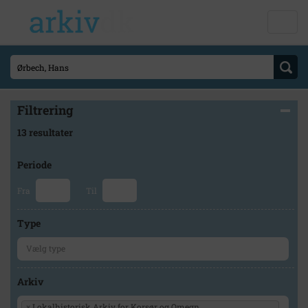
Filtrering
13 resultater
Periode
Fra
Til
Type
Arkiv
×
Lokalhistorisk Arkiv for Korsør og Omegn