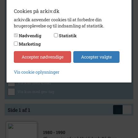
Cookies på arkiv.dk
arkiv.dk anvender cookies til at forbedre din
Geografi
brugeroplevelse og til indsamling af statistik.
Nødvendig
Statistik
Marketing
Generelt
Vis kun med billeder
Accepter nødvendige
Accepter valgte
Vis kun med filmklip
Vis cookie oplysninger
Vis kun med lydklip
Vis kun med kilder
Vis kun med geo-tag
Side 1 af 1
1980
- 1990