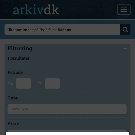
Filtrering
1 resultater
Periode
Fra
Til
Type
Arkiv
×
Hvidebæk Lokalhistorisk Arkiv