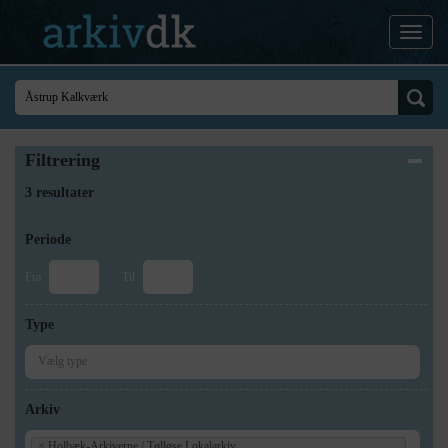
Filtrering
3 resultater
Periode
Fra
Til
Type
Arkiv
×
Holbæk-Arkiverne / Tølløse Lokalarkiv