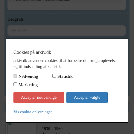
Geografi
Generelt
Cookies på arkiv.dk
Vis kun med billeder
arkiv.dk anvender cookies til at forbedre din brugeroplevelse
Vis kun med filmklip
og til indsamling af statistik.
Vis kun med lydklip
Nødvendig
Statistik
Vis kun med kilder
Marketing
Vis kun med geo-tag
Accepter nødvendige
Accepter valgte
Side 1 af 1
Vis cookie oplysninger
1930
- 1960