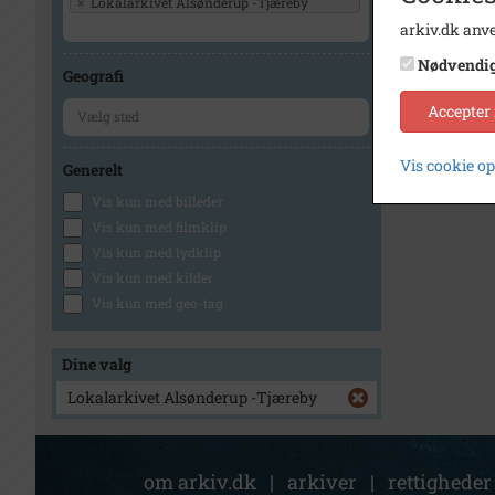
×
Lokalarkivet Alsønderup -Tjæreby
arkiv.dk anve
Nødvendi
Geografi
Accepter
Vis cookie o
Generelt
Vis kun med billeder
Vis kun med filmklip
Vis kun med lydklip
Vis kun med kilder
Vis kun med geo-tag
Dine valg
Lokalarkivet Alsønderup -Tjæreby
om arkiv.dk
|
arkiver
|
rettigheder