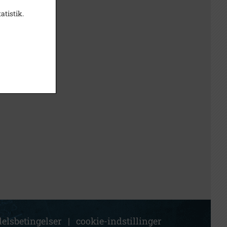
atistik.
elsbetingelser
|
cookie-indstillinger