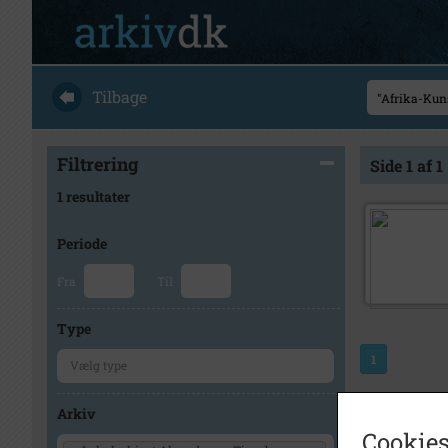
Tilbage
Filtrering
Side 1 af 1
1 resultater
Periode
Fra
Til
Type
1
Arkiv
Cookies