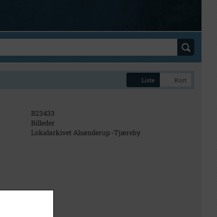
Liste
Kort
B23433
Billeder
Lokalarkivet Alsønderup -Tjæreby