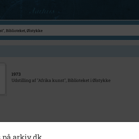
1973
Udstilling af "Afrika kunst", Biblioteket i Ølstykke
 på arkiv.dk