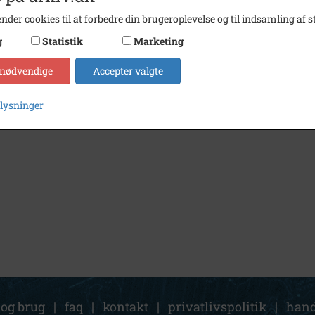
nder cookies til at forbedre din brugeroplevelse og til indsamling af st
g
Statistik
Marketing
 nødvendige
Accepter valgte
plysninger
 og brug
|
faq
|
kontakt
|
privatlivspolitik
|
hand