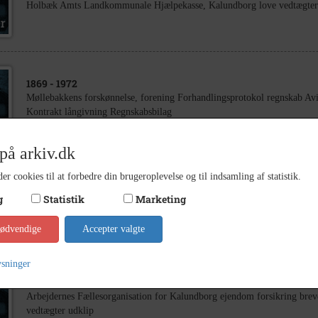
Holbæk Amts Landkommunale Hjælpekasse, Kalundborg love vedtægter r
1869
- 1972
Møllebakkens forskønnelse, forening Forhandlingsprotokol regnskab Av
Kontrakt långivning Regnskabsbilag
på arkiv.dk
er cookies til at forbedre din brugeroplevelse og til indsamling af statistik.
1913
- 1932
g
Statistik
Marketing
Borgerskabsbevis, aftaler, aktie, udskrift fra aktieselskabs registeret, vedt
nødvendige
Accepter valgte
ysninger
1920
- 1955
Arbejdernes Fællesorganisation for Kalundborg ejendom forsikring bre
vedtægter udklip