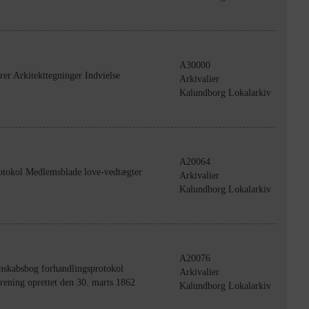
A30000
er Arkitekttegninger Indvielse
Arkivalier
Kalundborg Lokalarkiv
A20064
otokol Medlemsblade love-vedtægter
Arkivalier
Kalundborg Lokalarkiv
A20076
gnskabsbog forhandlingsprotokol
Arkivalier
ning oprettet den 30. marts 1862
Kalundborg Lokalarkiv