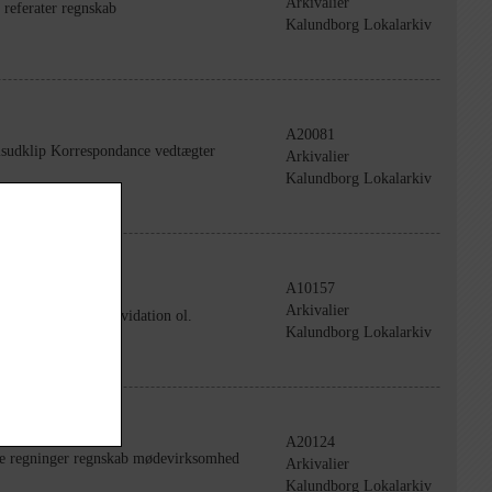
Arkivalier
eferater regnskab
Kalundborg Lokalarkiv
A20081
isudklip Korrespondance vedtægter
Arkivalier
Kalundborg Lokalarkiv
A10157
Arkivalier
ægter, prislister, likvidation ol.
Kalundborg Lokalarkiv
A20124
ve regninger regnskab mødevirksomhed
Arkivalier
Kalundborg Lokalarkiv