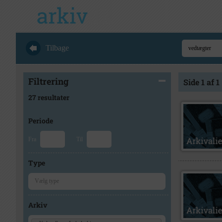
Tilbage
Filtrering
Side 1 af 1
27 resultater
Periode
Fra
Til
Type
Arkiv