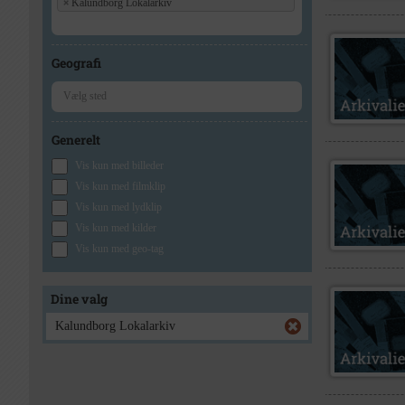
×
Kalundborg Lokalarkiv
Geografi
Generelt
Vis kun med billeder
Vis kun med filmklip
Vis kun med lydklip
Vis kun med kilder
Vis kun med geo-tag
Dine valg
Kalundborg Lokalarkiv