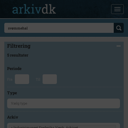
Filtrering
5 resultater
Periode
Fra
Til
Type
Arkiv
×
Industrimuseet Frederiks Værk, Arkivet