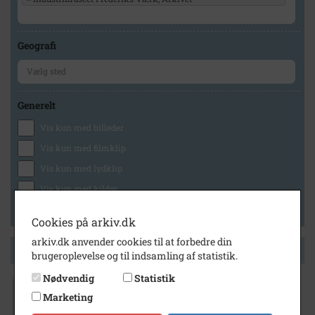
Geografi
Generelt
Vis kun med billeder
Vis kun med filmklip
Vis kun med lydklip
Vis kun med kilder
Vis kun med geo-tag
Cookies på arkiv.dk
arkiv.dk anvender cookies til at forbedre din
Side 1 af 1
brugeroplevelse og til indsamling af statistik.
Nødvendig
Statistik
Marketing
1987
- 2000