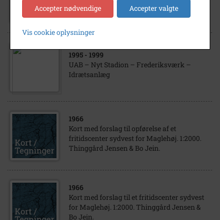
UAB – Svømmehal – Frederiksværk
Accepter nødvendige
Accepter valgte
Vis cookie oplysninger
1995
- 1999
UAB – Nyt Stadion – Frederiksværk –
Idrætsanlæg
1966
Kort med forslag til opførelse af et
fritidscenter sydvest for Maglehøj. 1:2000.
Thinggård Jensen & Bo Jein.
1966
Kort med forslag til et fritidscenter sydvest
for Maglehøj. 1:2000. Thinggård Jensen &
Bo Jein.