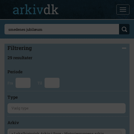
Filtrering
29 resultater
Periode
Fra
Til
Type
Arkiv
×
Lokalhistorisk Arkiv i Sorø - Historiegruppens arkiv