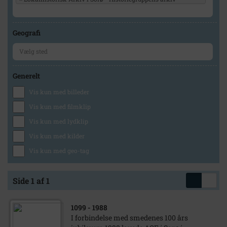
Geografi
Generelt
Vis kun med billeder
Vis kun med filmklip
Vis kun med lydklip
Vis kun med kilder
Vis kun med geo-tag
Side 1 af 1
1099
- 1988
I forbindelse med smedenes 100 års