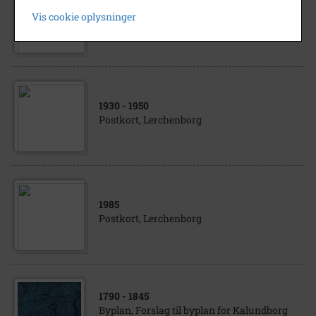
1985
Vis cookie oplysninger
Postkort, Lerchenborg
1930
- 1950
Postkort, Lerchenborg
1985
Postkort, Lerchenborg
1790
- 1845
Byplan, Forslag til byplan for Kalundborg