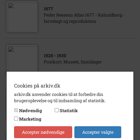
1677
Peder Reesens Atlas 1677 - Kalundborg -
farvelagt og reproduktion
1920
- 1930
Postkort. Museet, Samlinger
Cookies på arkiv.dk
arkiv.dk anvender cookies til at forbedre din
1900
- 1920
brugeroplevelse og til indsamling af statistik.
Lerchenborg Gods
Nødvendig
Statistik
Marketing
Accepter nødvendige
Accepter valgte