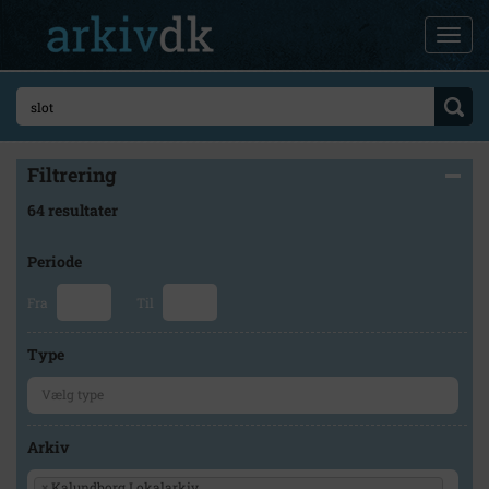
Filtrering
64 resultater
Periode
Fra
Til
Type
Arkiv
×
Kalundborg Lokalarkiv