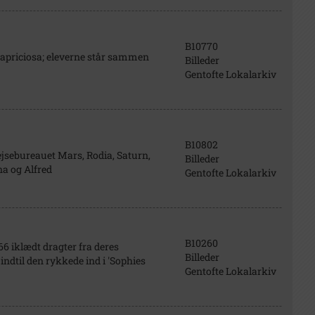
B10770
Capriciosa; eleverne står sammen
Billeder
Gentofte Lokalarkiv
B10802
rejsebureauet Mars, Rodia, Saturn,
Billeder
na og Alfred
Gentofte Lokalarkiv
B10260
66 iklædt dragter fra deres
Billeder
ndtil den rykkede ind i 'Sophies
Gentofte Lokalarkiv