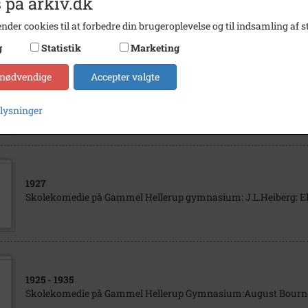
 på arkiv.dk
Elever ved Ordrup Skole opfører skolekomedie
nder cookies til at forbedre din brugeroplevelse og til indsamling af st
g
Statistik
Marketing
 nødvendige
Accepter valgte
1941
Skolekomedie på Gl.Hellerup: R.C.Sheriff: Rejsen endt
plysninger
1927
Skolekomedie på Gammel Hellerup gymnasium: J.L.Heiberg: El
1925
- 1935
Skolekomedie på Gammel Hellerup Gymnasium:August Bournonv