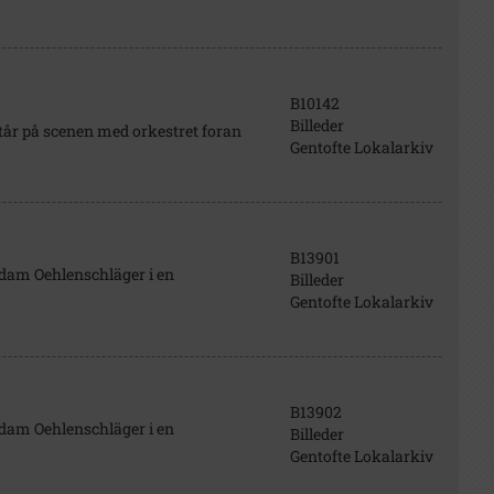
B10142
Billeder
år på scenen med orkestret foran
Gentofte Lokalarkiv
B13901
 Adam Oehlenschläger i en
Billeder
Gentofte Lokalarkiv
B13902
 Adam Oehlenschläger i en
Billeder
Gentofte Lokalarkiv