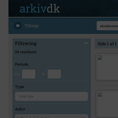
Tilbage
Filtrering
Side 1 af 1
24 resultater
Periode
Fra
Til
Type
Arkiv