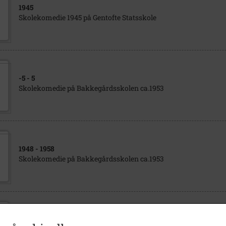
1945
Skolekomedie 1945 på Gentofte Statsskole
-5
- 5
Skolekomedie på Bakkegårdsskolen ca.1953
1948
- 1958
Skolekomedie på Bakkegårdsskolen ca.1953
1930
- 1940