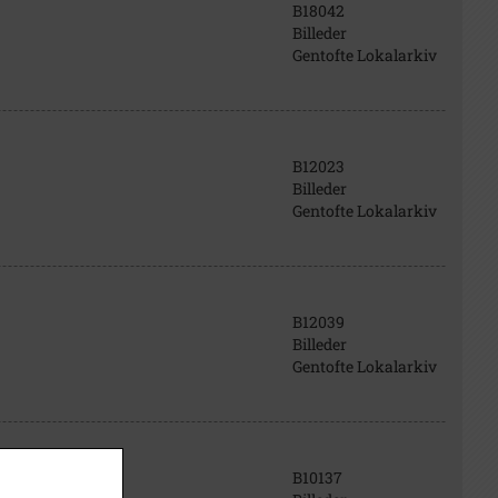
B18042
Billeder
Gentofte Lokalarkiv
B12023
Billeder
Gentofte Lokalarkiv
B12039
Billeder
Gentofte Lokalarkiv
B10137