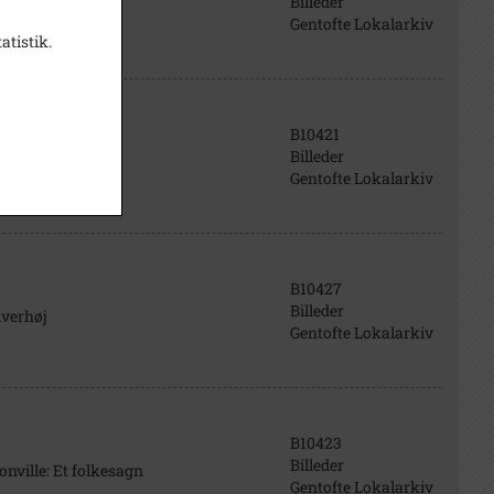
Billeder
Gentofte Lokalarkiv
atistik.
B10421
Billeder
Gentofte Lokalarkiv
B10427
Billeder
verhøj
Gentofte Lokalarkiv
B10423
Billeder
ille: Et folkesagn
Gentofte Lokalarkiv