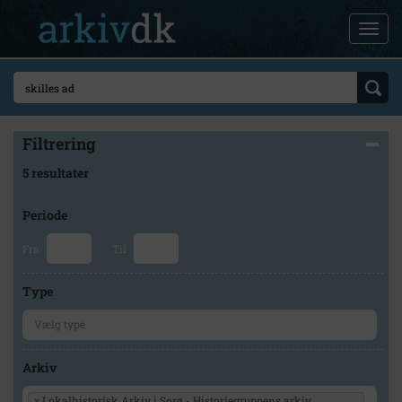
Filtrering
5 resultater
Periode
Fra
Til
Type
Arkiv
×
Lokalhistorisk Arkiv i Sorø - Historiegruppens arkiv