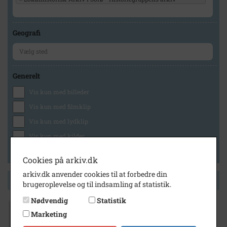
Geografi
Generelt
Vis kun med billeder
Vis kun med filmklip
Vis kun med lydklip
Vis kun med kilder
Vis kun med geo-tag
Cookies på arkiv.dk
arkiv.dk anvender cookies til at forbedre din
Side 1 af 1
brugeroplevelse og til indsamling af statistik.
Nødvendig
Statistik
1987
Marketing
Skovhuset ankommer til Sorø Amts