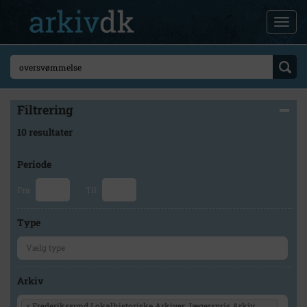
Filtrering
10 resultater
Periode
Fra
Til
Type
Arkiv
×
Frederikssund Lokalhistoriske Arkiver Jægerspris Arkiv