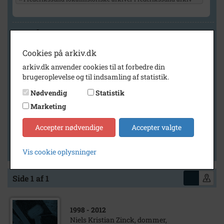
Geografi
Cookies på arkiv.dk
arkiv.dk anvender cookies til at forbedre din
Generelt
brugeroplevelse og til indsamling af statistik.
Vis kun med billeder
Nødvendig
Statistik
Vis kun med filmklip
Marketing
Vis kun med lydklip
Accepter nødvendige
Accepter valgte
Vis kun med kilder
Vis kun med geo-tag
Vis cookie oplysninger
Side 1 af 1
1998
- 2012
Niels Kristian Zinck, dommer,