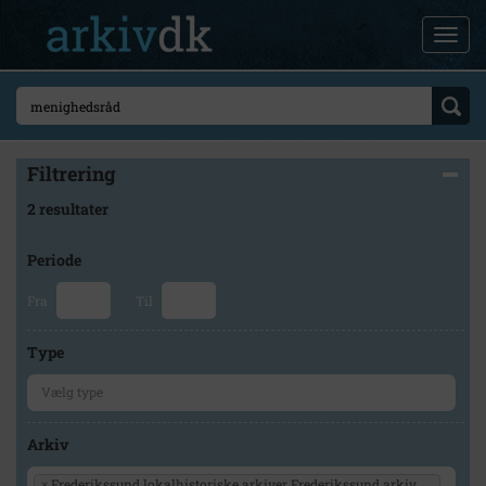
Filtrering
2 resultater
Periode
Fra
Til
Type
Arkiv
×
Frederikssund lokalhistoriske arkiver Frederikssund arkiv