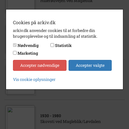
Hillerødvejen ved Magleblik
Cookies på arkiv.dk
arkiv.dk anvender cookies til at forbedre din
1950
- 1980
brugeroplevelse og til indsamling af statistik.
Parti ved Magleblik
Nødvendig
Statistik
Marketing
Accepter nødvendige
Accepter valgte
1976
Vis cookie oplysninger
Krucifiks fra Magleblik
1930
- 1980
Skovsti ved Magleblik/Løvdalen