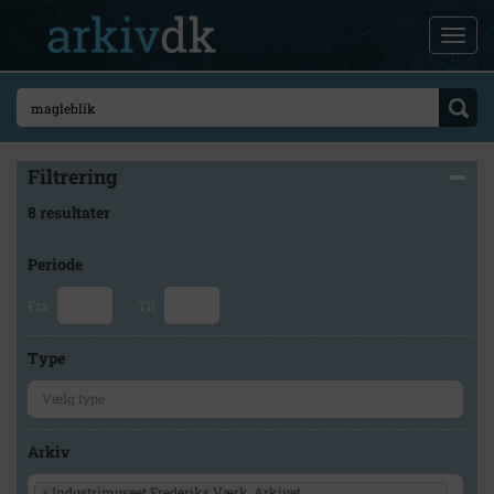
Filtrering
8 resultater
Periode
Fra
Til
Type
Arkiv
×
Industrimuseet Frederiks Værk, Arkivet