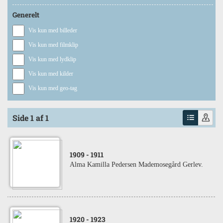
Generelt
Vis kun med billeder
Vis kun med filmklip
Vis kun med lydklip
Vis kun med kilder
Vis kun med geo-tag
Side 1 af 1
1909
- 1911
Alma Kamilla Pedersen Mademosegård Gerlev.
1920
- 1923