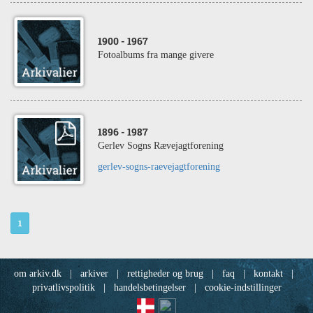
1900
- 1967
Fotoalbums fra mange givere
1896
- 1987
Gerlev Sogns Rævejagtforening
gerlev-sogns-raevejagtforening
1
om arkiv.dk
|
arkiver
|
rettigheder og brug
|
faq
|
kontakt
|
privatlivspolitik
|
handelsbetingelser
|
cookie-indstillinger