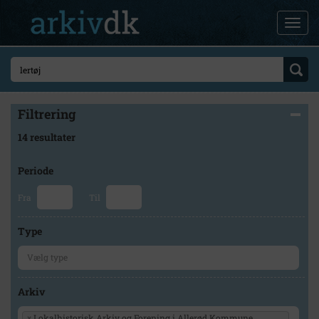
Filtrering
14 resultater
Periode
Fra
Til
Type
Arkiv
×
Lokalhistorisk Arkiv og Forening i Allerød Kommune