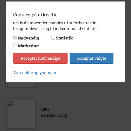
Cookies på arkiv.dk
arkiv.dk anvender cookies til at forbedre din
1998
brugeroplevelse og til indsamling af statistik.
Karl Schrøder. Vase med åkandemotiv, ca
60 cm høj. Lertøj
Nødvendig
Statistik
Marketing
Accepter nødvendige
Accepter valgte
1998
ff Karl Schrøder, Lillerød Vase med vin-
Vis cookie oplysninger
dekoration, ca 30 cm høj. Lertøj
1998
Krukke, lertøj