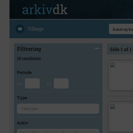
Tilbage
Filtrering
Side 1 af 1
10 resultater
Periode
Fra
Til
Type
Arkiv