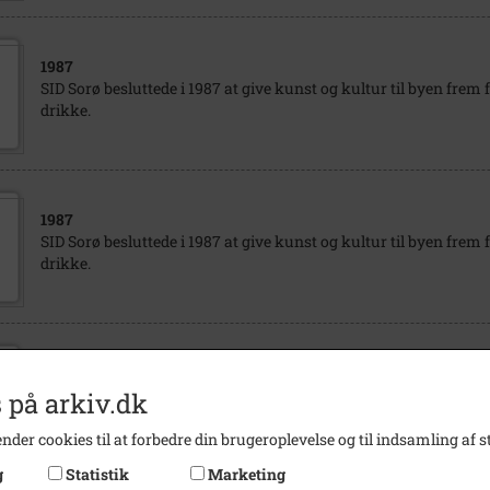
1987
SID Sorø besluttede i 1987 at give kunst og kultur til byen frem 
drikke.
1987
SID Sorø besluttede i 1987 at give kunst og kultur til byen frem 
drikke.
1987
SID Sorø besluttede 1987 i forbindelse med deres 100 års jubilæ
 på arkiv.dk
og kultur til byen frem for at æde og drikke. - Bl. a. opførte "Fio
Lagerløf's "Skiftningen" i salen på Borgerskolen.
nder cookies til at forbedre din brugeroplevelse og til indsamling af st
g
Statistik
Marketing