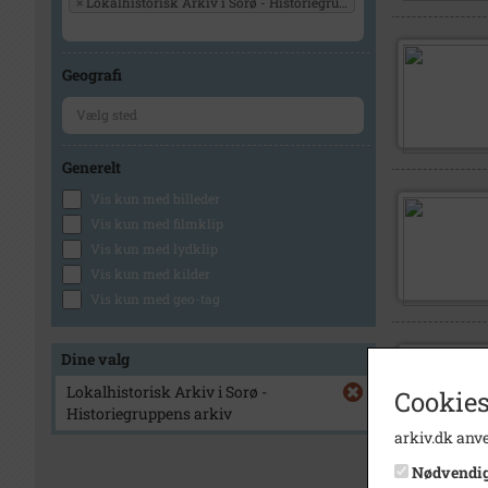
×
Lokalhistorisk Arkiv i Sorø - Historiegruppens arkiv
Geografi
Generelt
Vis kun med billeder
Vis kun med filmklip
Vis kun med lydklip
Vis kun med kilder
Vis kun med geo-tag
Dine valg
Lokalhistorisk Arkiv i Sorø -
Cookies
Historiegruppens arkiv
arkiv.dk anve
Nødvendi