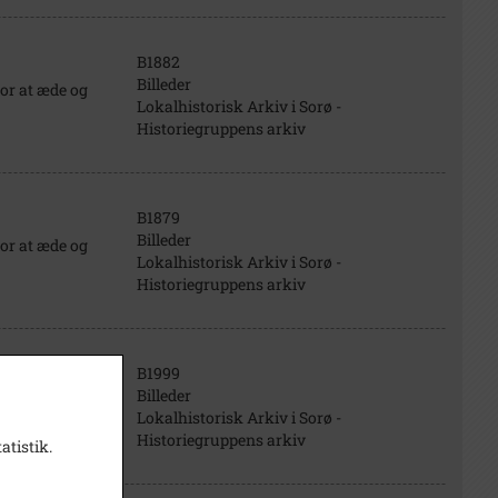
B1882
Billeder
for at æde og
Lokalhistorisk Arkiv i Sorø -
Historiegruppens arkiv
B1879
Billeder
for at æde og
Lokalhistorisk Arkiv i Sorø -
Historiegruppens arkiv
B1999
um at give kunst
Billeder
lteatret" Selma
Lokalhistorisk Arkiv i Sorø -
Historiegruppens arkiv
atistik.