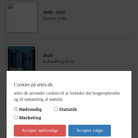
1900
- 1910
Tastrup kirke
1924
Kalundborg kirke
Cookies på arkiv.dk
arkiv.dk anvender cookies til at forbedre din brugeroplevelse
1925
- 1935
og til indsamling af statistik.
Aarby Kirke, Billeder af pastor Aagaard, Koret og
Aarby Kirke udvendig set fra kirkegården
Nødvendig
Statistik
Marketing
Accepter nødvendige
Accepter valgte