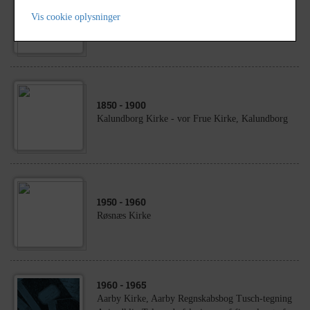
1930
- 1950
Vis cookie oplysninger
Kalundborg Kirke set fra Bag Graven
1850
- 1900
Kalundborg Kirke - vor Frue Kirke, Kalundborg
1950
- 1960
Røsnæs Kirke
1960
- 1965
Aarby Kirke, Aarby Regnskabsbog Tusch-tegning