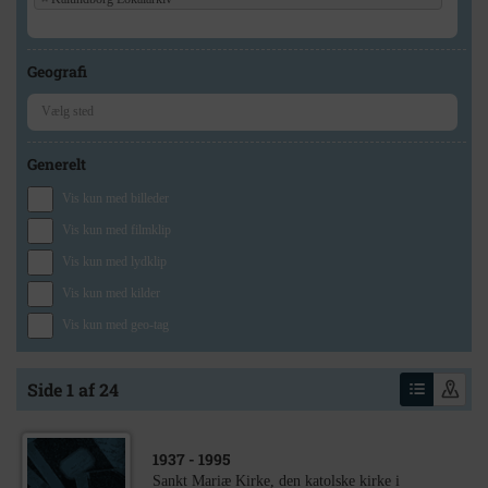
Geografi
Generelt
Vis kun med billeder
Vis kun med filmklip
Vis kun med lydklip
Vis kun med kilder
Vis kun med geo-tag
Side 1 af 24
1937
- 1995
Sankt Mariæ Kirke, den katolske kirke i