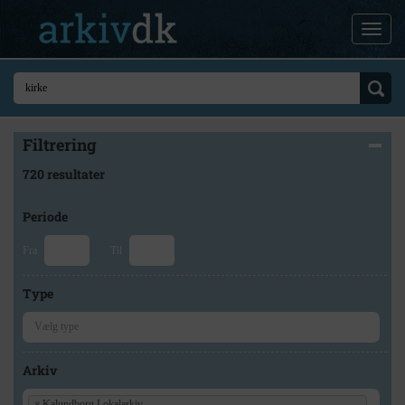
Filtrering
720 resultater
Periode
Fra
Til
Type
Arkiv
×
Kalundborg Lokalarkiv