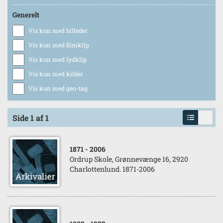
Generelt
Vis kun med billeder
Vis kun med filmklip
Vis kun med lydklip
Vis kun med kilder
Vis kun med geo-tag
Side 1 af 1
1871
- 2006
Ordrup Skole, Grønnevænge 16, 2920
Charlottenlund. 1871-2006