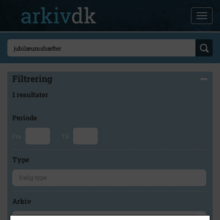
Filtrering
1 resultater
Periode
Fra
Til
Type
Arkiv
×
Kalundborg Lokalarkiv