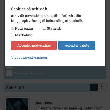
Cookies på arkiv.dk
arkiv.dk anvender cookies til at forbedre din
Geografi
brugeroplevelse og til indsamling af statistik.
Nødvendig
Statistik
Marketing
Generelt
Vis kun med billeder
Accepter nødvendige
Accepter valgte
Vis kun med filmklip
Vis cookie oplysninger
Vis kun med lydklip
Vis kun med kilder
Vis kun med geo-tag
Side 1 af 1
1960
- 1995
Spildopmagerne, Langagervej, Kalundborg