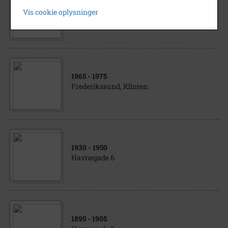
1930
- 1931
Vis cookie oplysninger
Husmandssted i Marbæk
1965
- 1975
Frederikssund, Klinten.
1930
- 1950
Havnegade 6
1895
- 1905