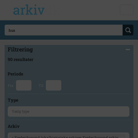
Filtrering
90 resultater
Periode
Fra
Til
Type
Arkiv
×
Frederikssund lokalhistoriske arkiver Frederikssund arkiv