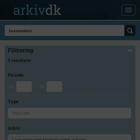
Filtrering
3 resultater
Periode
Fra
Til
Type
Arkiv
×
Industrimuseet Frederiks Værk, Arkivet