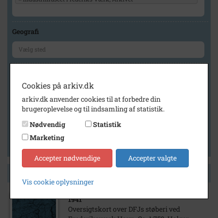
Geografi
Generelt
Cookies på arkiv.dk
Vis kun med billeder
arkiv.dk anvender cookies til at forbedre din
Vis kun med filmklip
brugeroplevelse og til indsamling af statistik.
Vis kun med lydklip
Nødvendig
Statistik
Vis kun med kilder
Marketing
Vis kun med geo-tag
Accepter nødvendige
Accepter valgte
Side 1 af 1
Vis cookie oplysninger
1941
Oversigtskort over DFJs støberi ved