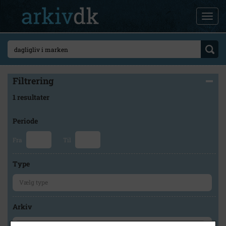
Filtrering
1 resultater
Periode
Fra
Til
Type
Arkiv
×
Kalundborg Lokalarkiv