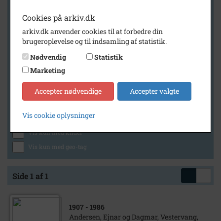
Cookies på arkiv.dk
arkiv.dk anvender cookies til at forbedre din
Geografi
brugeroplevelse og til indsamling af statistik.
Nødvendig
Statistik
Marketing
Generelt
Vis kun med billeder
Accepter nødvendige
Accepter valgte
Vis kun med filmklip
Vis cookie oplysninger
Vis kun med lydklip
Vis kun med kilder
Vis kun med geo-tag
Side 1 af 1
1907
- 1986
Andersen, Ejnar og Dagmar, Vestervang,