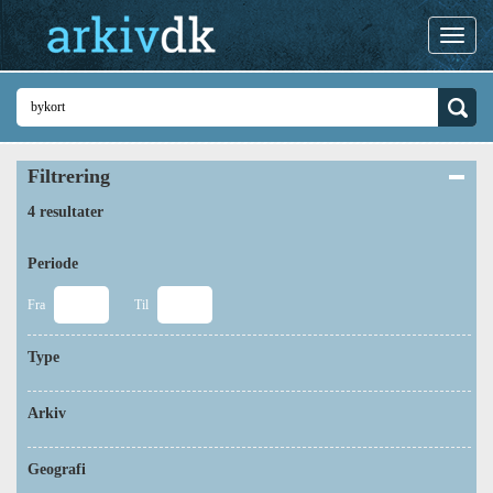
Filtrering
4 resultater
Periode
Fra
Til
Type
Arkiv
Geografi