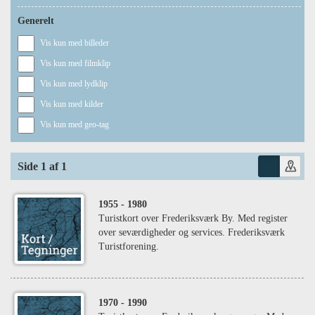
Generelt
Vis kun med billeder
Vis kun med filmklip
Vis kun med lydklip
Vis kun med kilder
Vis kun med geo-tag
Side 1 af 1
1955
- 1980
Turistkort over Frederiksværk By. Med register
over seværdigheder og services. Frederiksværk
Turistforening.
1970
- 1990