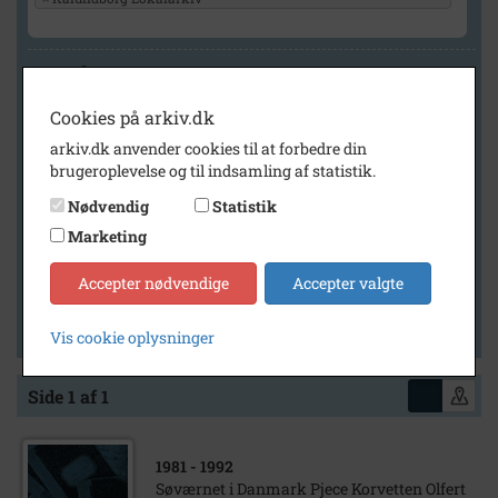
Geografi
Cookies på arkiv.dk
arkiv.dk anvender cookies til at forbedre din
Generelt
brugeroplevelse og til indsamling af statistik.
Vis kun med billeder
Nødvendig
Statistik
Vis kun med filmklip
Marketing
Vis kun med lydklip
Accepter nødvendige
Accepter valgte
Vis kun med kilder
Vis kun med geo-tag
Vis cookie oplysninger
Side 1 af 1
1981
- 1992
Søværnet i Danmark Pjece Korvetten Olfert