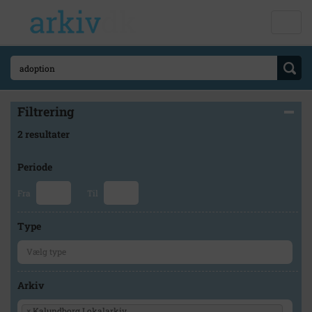
Filtrering
2 resultater
Periode
Fra
Til
Type
Arkiv
×
Kalundborg Lokalarkiv