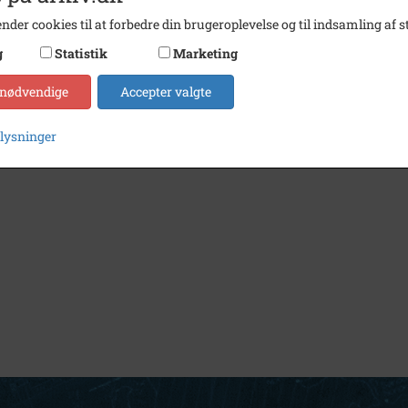
nder cookies til at forbedre din brugeroplevelse og til indsamling af st
g
Statistik
Marketing
 nødvendige
Accepter valgte
plysninger