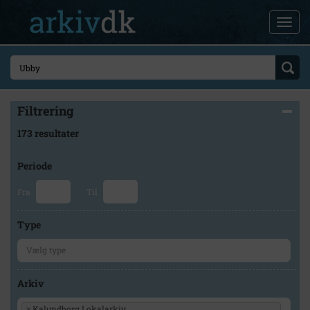
Filtrering
173 resultater
Periode
Fra
Til
Type
Arkiv
×
Kalundborg Lokalarkiv