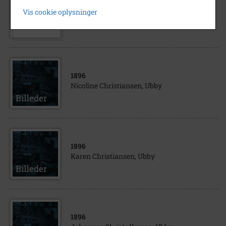
1896
Vis cookie oplysninger
Jens Jensen, Ubby
1896
Nicoline Christiansen, Ubby
1896
Karen Christiansen, Ubby
1896