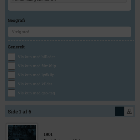
Geografi
Generelt
Vis kun med billeder
Vis kun med filmklip
Vis kun med lydklip
Vis kun med kilder
Vis kun med geo-tag
Side 1 af 6
1901