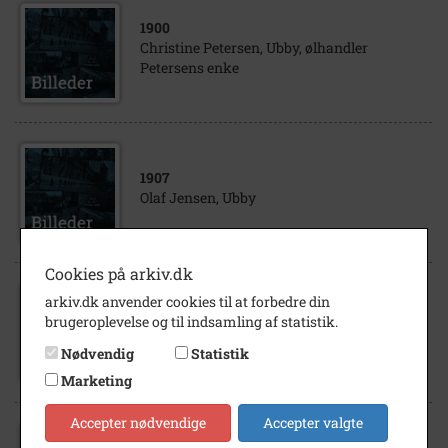
1900
Christine Petersen, Ubby, ølhandler
Petersens enke
1907
Olaf Jensen, Ubby
Cookies på arkiv.dk
arkiv.dk anvender cookies til at forbedre din
1896
brugeroplevelse og til indsamling af statistik.
Amalie Larsen, Ubby
Nødvendig
Statistik
Marketing
Accepter nødvendige
Accepter valgte