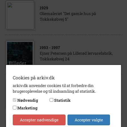
1929
Oliemaleriet "Det gamle hus på
Tokkekøbvej 5"
1993
- 1997
Ejner Petersen på Lillerød lervarefabrik,
Tokkekøbvej 24
Cookies på arkiv.dk
arkiv.dk anvender cookies til at forbedre din
1950
- 1960
brugeroplevelse og til indsamling af statistik.
Lillerød lervarefabrik, Tokkekøbvej 24, Tut
Petersen
Nødvendig
Statistik
Marketing
Accepter nødvendige
Accepter valgte
1947