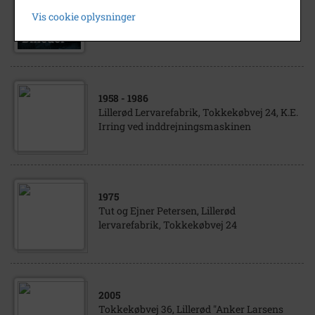
SH postkort af indgangen til Tokkekøb
Vis cookie oplysninger
Hegn ved Tokkekøbvej
1958
- 1986
Lillerød Lervarefabrik, Tokkekøbvej 24, K.E.
Irring ved inddrejningsmaskinen
1975
Tut og Ejner Petersen, Lillerød
lervarefabrik, Tokkekøbvej 24
2005
Tokkekøbvej 36, Lillerød "Anker Larsens