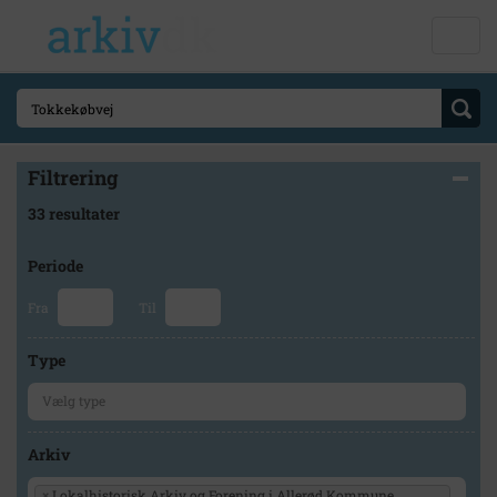
Filtrering
33 resultater
Periode
Fra
Til
Type
Arkiv
×
Lokalhistorisk Arkiv og Forening i Allerød Kommune