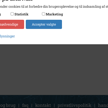
nder cookies til at forbedre din brugeroplevelse og til indsamling af st
g
Statistik
Marketing
 nødvendige
Accepter valgte
plysninger
 og brug
|
faq
|
kontakt
|
privatlivspolitik
|
hand