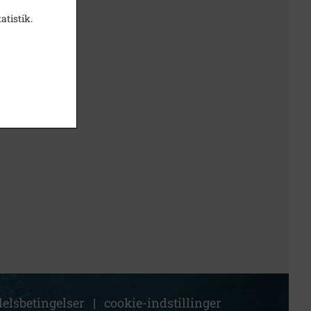
atistik.
elsbetingelser
|
cookie-indstillinger