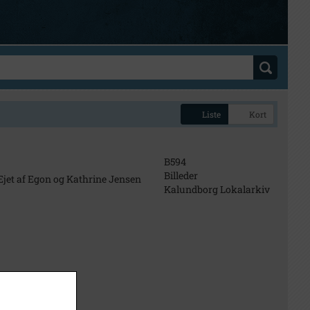
Liste
Kort
B594
Billeder
Ejet af Egon og Kathrine Jensen
Kalundborg Lokalarkiv