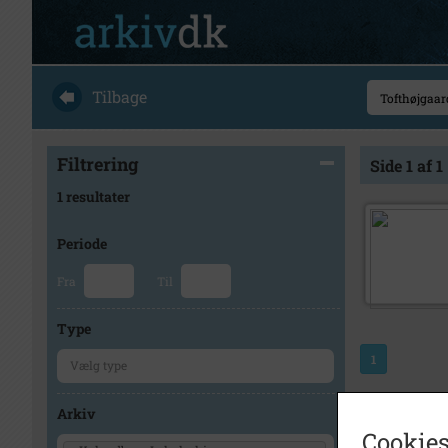
Tilbage
Filtrering
Side 1 af 1
1 resultater
Periode
Fra
Til
Type
1
Arkiv
Cookies