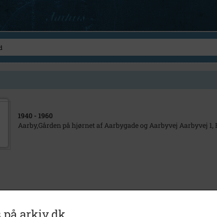
1940
- 1960
Aarby,Gården på hjørnet af Aarbygade og Aarbyvej Aarbyvej 1, 
 på arkiv.dk