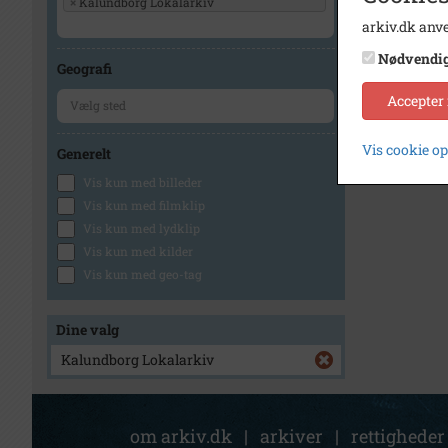
×
Kalundborg Lokalarkiv
arkiv.dk anve
Nødvendi
Geografi
Accepter
Vis cookie o
Generelt
Vis kun med billeder
Vis kun med filmklip
Vis kun med lydklip
Vis kun med kilder
Vis kun med geo-tag
Dine valg
Kalundborg Lokalarkiv
om arkiv.dk
|
arkiver
|
rettigheder