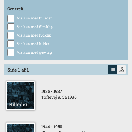
Generelt
Vis kun med billeder
Vis kun med filmklip
Vis kun med lydklip
Vis kun med kilder
Vis kun med geo-tag
Side 1 af 1
1935
- 1937
Toftevej 9. Ca 1936.
1944
- 1950