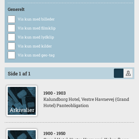
Generelt
Vis kun med billeder
Vis kun med filmklip
Vis kun med lydklip
Vis kun med kilder
Vis kun med geo-tag
Side 1 af 1
1900
- 1903
Kalundborg Hotel, Vestre Havnevej (Grand
Hotel) Panteobligation
1900
- 1950