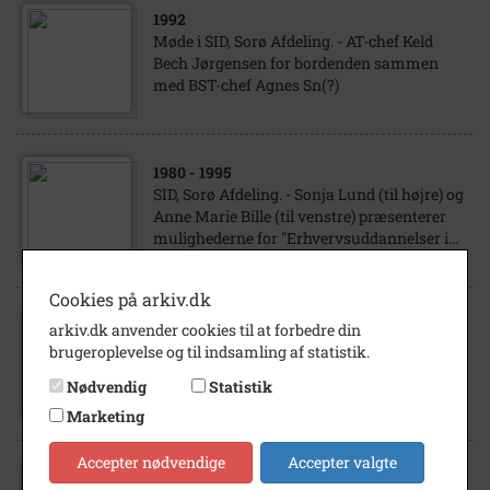
1992
Møde i SID, Sorø Afdeling. - AT-chef Keld
Bech Jørgensen for bordenden sammen
med BST-chef Agnes Sn(?)
1980
- 1995
SID, Sorø Afdeling. - Sonja Lund (til højre) og
Anne Marie Bille (til venstre) præsenterer
mulighederne for "Erhvervsuddannelser i...
Cookies på arkiv.dk
1978
arkiv.dk anvender cookies til at forbedre din
1. maj mødet 1978 i Akademihaven med
brugeroplevelse og til indsamling af statistik.
SID-formand Hans Jacob Mortensen, Sorø
Nødvendig
Statistik
Afdeling, på talerstolen.
Marketing
Accepter nødvendige
Accepter valgte
1938
- 2007