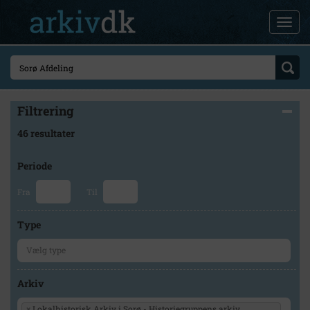
Filtrering
46 resultater
Periode
Fra
Til
Type
Arkiv
×
Lokalhistorisk Arkiv i Sorø - Historiegruppens arkiv