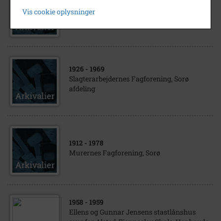
Arbejdernes Oplysningsforbund (AOF), Sorø
Vis cookie oplysninger
Afdeling
1926
- 1969
Slagterarbejdernes Fagforening, Sorø
afdeling
1912
- 1978
Murernes Fagforening, Sorø
1958
- 1959
Ellens og Gunnar Jensens stastlånshus