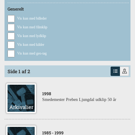
Generelt
Vis kun med billeder
Vis kun med filmklip
Vis kun med lydklip
Vis kun med kilder
Vis kun med geo-tag
Side 1 af 2
1998
Smedemester Preben Ljungdal udklip 50 år
1985
- 1999