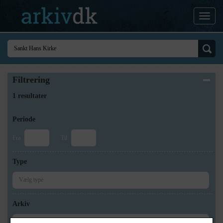
Filtrering
1 resultater
Periode
Fra
Til
Type
Arkiv
×
Museum Nordsjælland, Hørsholmarkivet