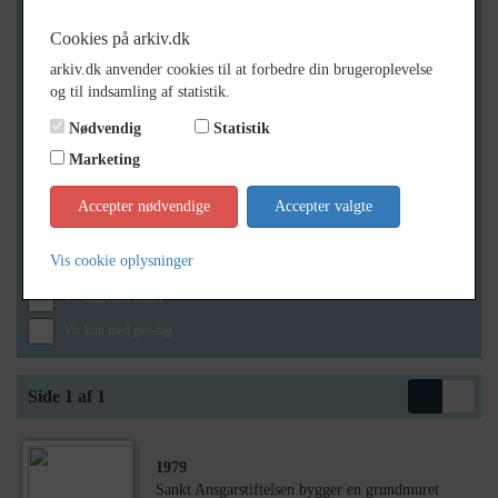
Cookies på arkiv.dk
arkiv.dk anvender cookies til at forbedre din brugeroplevelse
Geografi
og til indsamling af statistik.
Nødvendig
Statistik
Marketing
Generelt
Vis kun med billeder
Accepter nødvendige
Accepter valgte
Vis kun med filmklip
Vis cookie oplysninger
Vis kun med lydklip
Vis kun med kilder
Vis kun med geo-tag
Side 1 af 1
1979
Sankt Ansgarstiftelsen bygger en grundmuret