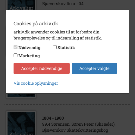
Bjæverskov lb nr. -04
Cookies på arkiv.dk
arkiv.dk anvender cookies til at forbedre din
1917
brugeroplevelse og til indsamling af statistik.
99.4 Sørensen, Søren Peter (Skræder),
Bjæverskov lb nr. -08
Nødvendig
Statistik
Marketing
Accepter nødvendige
Accepter valgte
1889
- 1898
99.4 Sørensen, Søren Peter (Skræder),
Vis cookie oplysninger
Bjæverskov lbnr. -07
1804
- 1900
99.4 Sørensen, Søren Peter (Skræder),
Bjæverskov Skattekvitteringsbog