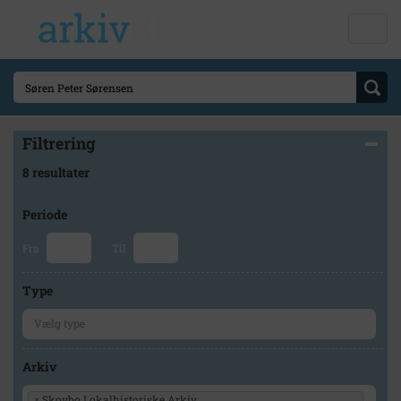
Filtrering
8 resultater
Periode
Fra
Til
Type
Arkiv
×
Skovbo Lokalhistoriske Arkiv