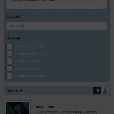
Geografi
Generelt
Vis kun med billeder
Vis kun med filmklip
Vis kun med lydklip
Vis kun med kilder
Vis kun med geo-tag
Side 1 af 1
1864
- 1900
99.4 Sørensen, Søren Peter (Skræder),