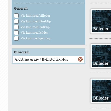
Generelt
Vis kun med billeder
Vis kun med filmklip
Vis kun med lydklip
Vis kun med kilder
Vis kun med geo-tag
Dine valg
Glostrup Arkiv / Byhistorisk Hus