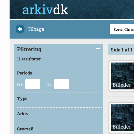
Tilbage
Filtrering
Side 1 af 1
11 resultater
Periode
Fra
Til
Type
Arkiv
Geografi