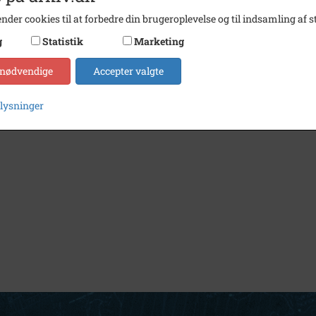
nder cookies til at forbedre din brugeroplevelse og til indsamling af st
g
Statistik
Marketing
 nødvendige
Accepter valgte
plysninger