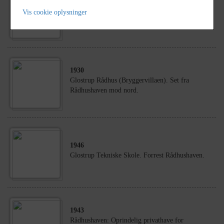
1943
Rådhushaven: Glostrup Bryggeris tårnbygning
Vis cookie oplysninger
med tårnuret.
1930
Glostrup Rådhus (Bryggervillaen). Set fra
Rådhushaven mod nord.
1946
Glostrup Tekniske Skole. Forrest Rådhushaven.
1943
Rådhushaven: Oprindelig privathave for