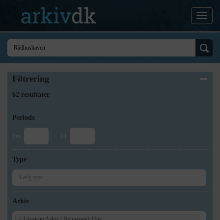
Filtrering
62 resultater
Periode
Fra
Til
Type
Arkiv
×
Glostrup Arkiv / Byhistorisk Hus