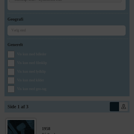
Geografi
Generelt
Vis kun med billeder
Vis kun med filmklip
Vis kun med lydklip
Vis kun med kilder
Vis kun med geo-tag
Side 1 af 3
1958