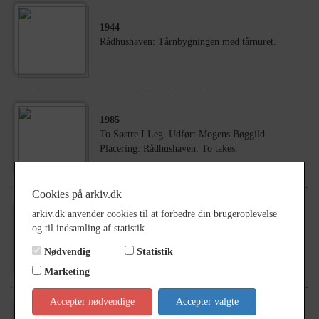
1944
Rådhushaven: Tårnbygningen med tårnuret.
1985
To Søstre I Leg. Udført Mogens Bøggild.
Placering: Rådhushaven. To takes.
Cookies på arkiv.dk
arkiv.dk anvender cookies til at forbedre din brugeroplevelse
1940
og til indsamling af statistik.
Rådhushaven. Med tårnbygning og tårnur.
Nødvendig
Statistik
Marketing
Accepter nødvendige
Accepter valgte