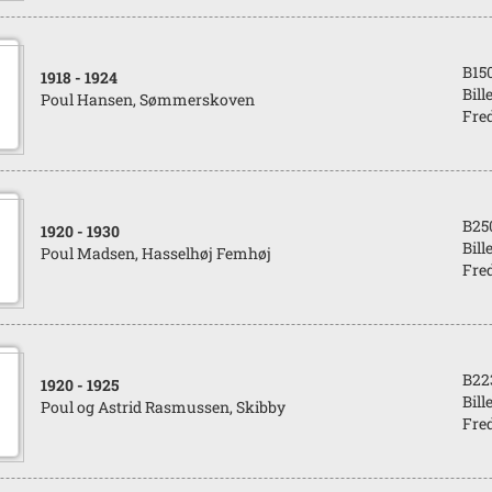
B15
1918
- 1924
Bill
Poul Hansen, Sømmerskoven
Fred
B25
1920
- 1930
Bill
Poul Madsen, Hasselhøj Femhøj
Fred
B22
1920
- 1925
Bill
Poul og Astrid Rasmussen, Skibby
Fred