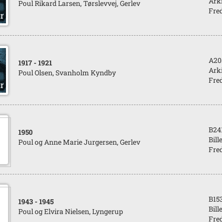
Arki
Poul Rikard Larsen, Tørslevvej, Gerlev
Fred
A20
1917
- 1921
Arki
Poul Olsen, Svanholm Kyndby
Fred
B24
1950
Bill
Poul og Anne Marie Jurgersen, Gerlev
Fred
B15
1943
- 1945
Bill
Poul og Elvira Nielsen, Lyngerup
Fred