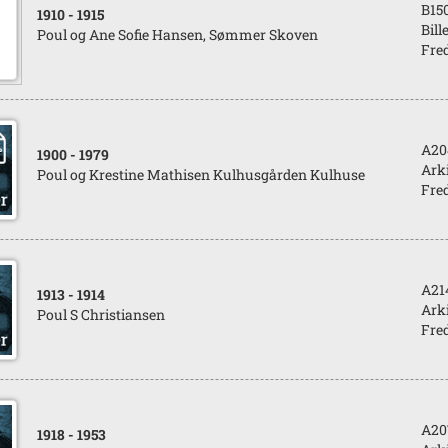
B15
1910
- 1915
Bill
Poul og Ane Sofie Hansen, Sømmer Skoven
Fred
A20
1900
- 1979
Arki
Poul og Krestine Mathisen Kulhusgården Kulhuse
Fred
A21
1913
- 1914
Arki
Poul S Christiansen
Fred
A20
1918
- 1953