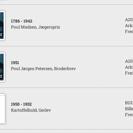
A20
1786
- 1942
Arki
Poul Madsen, Jægerspris
Fred
A20
1951
Arki
Poul Jørgen Petersen, Broderbrev
Fred
B23
1950
- 1952
Bill
Kartoffelhold, Gerlev
Fred