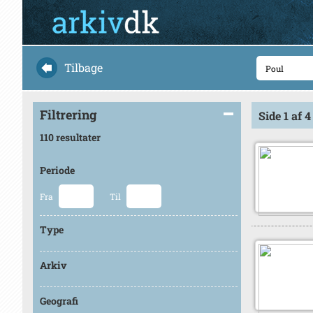
Tilbage
Filtrering
Side 1 af 4
110 resultater
Periode
Fra
Til
Type
Arkiv
Geografi