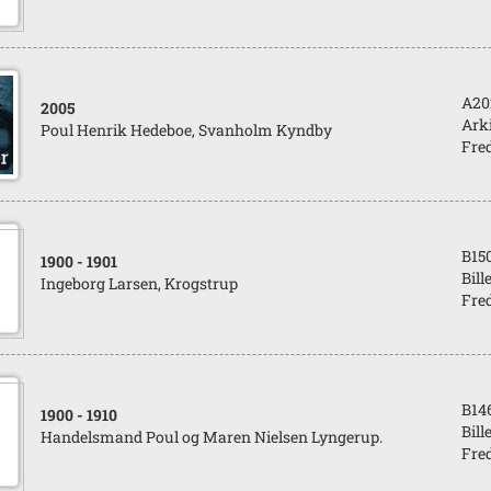
A20
2005
Arki
Poul Henrik Hedeboe, Svanholm Kyndby
Fred
B15
1900
- 1901
Bill
Ingeborg Larsen, Krogstrup
Fred
B14
1900
- 1910
Bill
Handelsmand Poul og Maren Nielsen Lyngerup.
Fred