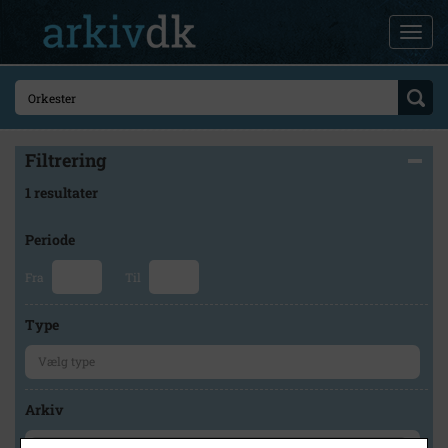
Filtrering
1 resultater
Periode
Fra
Til
Type
Arkiv
×
Lokalhistorisk Samling Albertslund