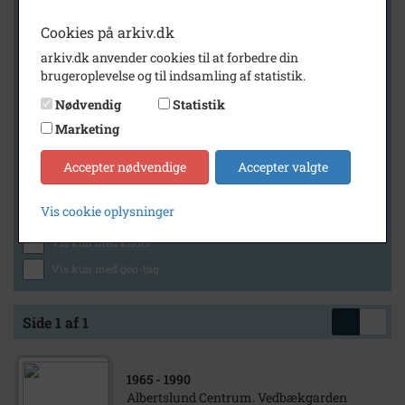
Cookies på arkiv.dk
arkiv.dk anvender cookies til at forbedre din
Geografi
brugeroplevelse og til indsamling af statistik.
Nødvendig
Statistik
Marketing
Generelt
Vis kun med billeder
Accepter nødvendige
Accepter valgte
Vis kun med filmklip
Vis cookie oplysninger
Vis kun med lydklip
Vis kun med kilder
Vis kun med geo-tag
Side 1 af 1
1965
- 1990
Albertslund Centrum. Vedbækgarden