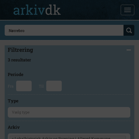
Filtrering
3 resultater
Periode
Fra
Til
Type
Arkiv
×
Lokalhistorisk Arkiv og Forening i Allerød Kommune