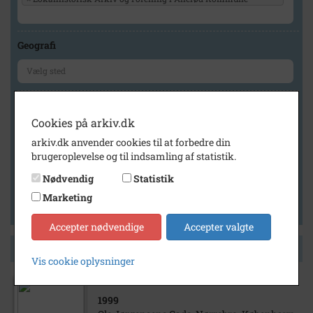
Geografi
Generelt
Cookies på arkiv.dk
Vis kun med billeder
arkiv.dk anvender cookies til at forbedre din
Vis kun med filmklip
brugeroplevelse og til indsamling af statistik.
Vis kun med lydklip
Nødvendig
Statistik
Vis kun med kilder
Marketing
Vis kun med geo-tag
Accepter nødvendige
Accepter valgte
Side 1 af 1
Vis cookie oplysninger
1999