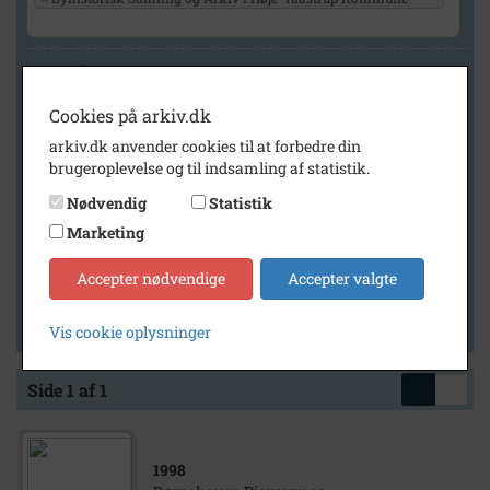
Geografi
Cookies på arkiv.dk
arkiv.dk anvender cookies til at forbedre din
Generelt
brugeroplevelse og til indsamling af statistik.
Vis kun med billeder
Nødvendig
Statistik
Vis kun med filmklip
Marketing
Vis kun med lydklip
Accepter nødvendige
Accepter valgte
Vis kun med kilder
Vis kun med geo-tag
Vis cookie oplysninger
Side 1 af 1
1998