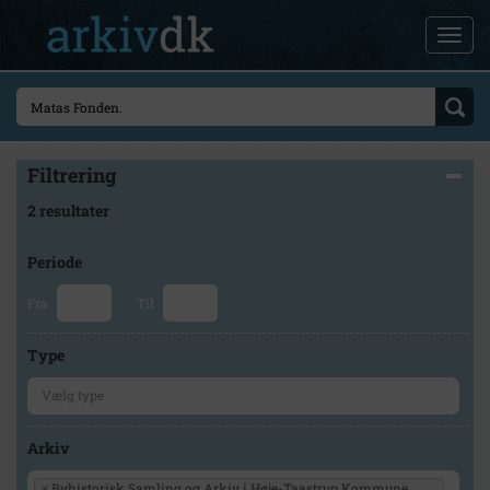
Filtrering
2 resultater
Periode
Fra
Til
Type
Arkiv
×
Byhistorisk Samling og Arkiv i Høje-Taastrup Kommune